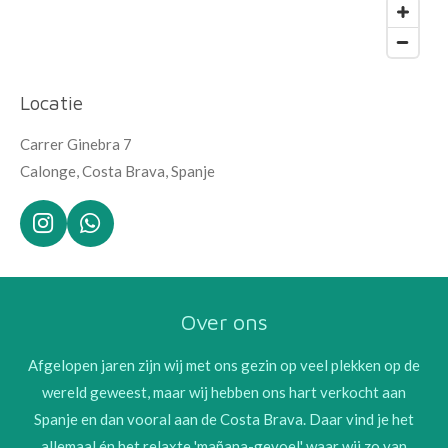
Locatie
Carrer Ginebra 7
Calonge, Costa Brava, Spanje
I
W
n
h
s
a
t
t
Over ons
a
s
g
A
r
p
Afgelopen jaren zijn wij met ons gezin op veel plekken op de
a
p
wereld geweest, maar wij hebben ons hart verkocht aan
m
Spanje en dan vooral aan de Costa Brava. Daar vind je het
allemaal én het relaxte 'mañana-gevoel' waar wij zo van